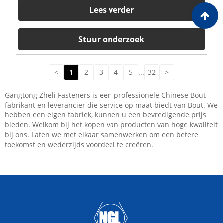
Lees verder
Stuur onderzoek
<
1
2
3
4
5
...
32
>
Gangtong Zheli Fasteners is een professionele Chinese Bout
fabrikant en leverancier die service op maat biedt van Bout. We
hebben een eigen fabriek, kunnen u een bevredigende prijs
bieden. Welkom bij het kopen van producten van hoge kwaliteit
bij ons. Laten we met elkaar samenwerken om een ​​betere
toekomst en wederzijds voordeel te creëren.