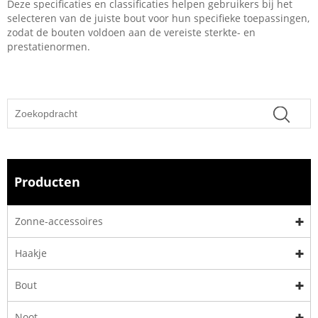
Deze specificaties en classificaties helpen gebruikers bij het
selecteren van de juiste bout voor hun specifieke toepassingen,
zodat de bouten voldoen aan de vereiste sterkte- en
prestatienormen.
Producten
Zonne-accessoires
Haakje
Bout
Noot