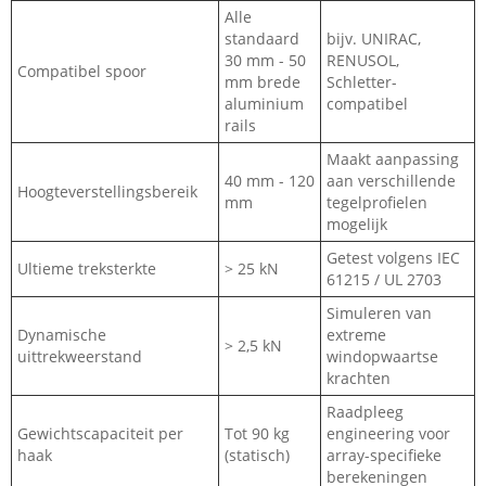
Alle
standaard
bijv. UNIRAC,
30 mm - 50
RENUSOL,
Compatibel spoor
mm brede
Schletter-
aluminium
compatibel
rails
Maakt aanpassing
40 mm - 120
aan verschillende
Hoogteverstellingsbereik
mm
tegelprofielen
mogelijk
Getest volgens IEC
Ultieme treksterkte
> 25 kN
61215 / UL 2703
Simuleren van
Dynamische
extreme
> 2,5 kN
uittrekweerstand
windopwaartse
krachten
Raadpleeg
Gewichtscapaciteit per
Tot 90 kg
engineering voor
haak
(statisch)
array-specifieke
berekeningen