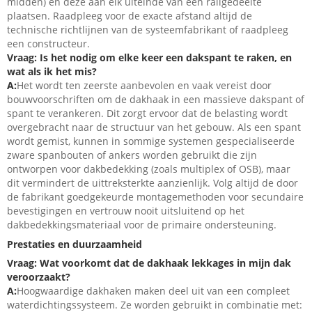
midden) en deze aan elk uiteinde van een railgedeelte
plaatsen. Raadpleeg voor de exacte afstand altijd de
technische richtlijnen van de systeemfabrikant of raadpleeg
een constructeur.
Vraag: Is het nodig om elke keer een dakspant te raken, en
wat als ik het mis?
A:
Het wordt ten zeerste aanbevolen en vaak vereist door
bouwvoorschriften om de dakhaak in een massieve dakspant of
spant te verankeren. Dit zorgt ervoor dat de belasting wordt
overgebracht naar de structuur van het gebouw. Als een spant
wordt gemist, kunnen in sommige systemen gespecialiseerde
zware spanbouten of ankers worden gebruikt die zijn
ontworpen voor dakbedekking (zoals multiplex of OSB), maar
dit vermindert de uittreksterkte aanzienlijk. Volg altijd de door
de fabrikant goedgekeurde montagemethoden voor secundaire
bevestigingen en vertrouw nooit uitsluitend op het
dakbedekkingsmateriaal voor de primaire ondersteuning.
Prestaties en duurzaamheid
Vraag: Wat voorkomt dat de dakhaak lekkages in mijn dak
veroorzaakt?
A:
Hoogwaardige dakhaken maken deel uit van een compleet
waterdichtingssysteem. Ze worden gebruikt in combinatie met: