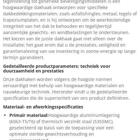
tegenstelling tot generieke bevestigingsmiddelen is een
hoogwaardige dakhaak ontworpen voor specifieke
dakbedekkingsmaterialen, zoals asfaltshingles, metaal, tegels of
trapeziumplaten, en is hij ontworpen om de weerbestendige
integriteit van het dak te behouden en tegelijkertijd
aanzienlijke gewichts- en windbelastingen te ondersteunen.
Het kiezen van de juiste dakhaak gaat niet alleen over de
installatie; het gaat erom dat u de prestaties, veiligheid en
garantienaleving van uw investering in zonne-energie op lange
termijn garandeert.
Gedetailleerde productparameters: techniek voor
duurzaamheid en prestaties
Onze dakhaken worden volgens de hoogste normen
vervaardigd met behulp van hoogwaardige materialen en
nauwkeurige techniek. Hieronder vindt u de gedetailleerde
specificaties die de superioriteit van ons product definiëren.
Materiaal- en afwerkingsspecificaties
Primair materiaal:
Hoogwaardige aluminiumlegering
(6063-T5/T6) of thermisch verzinkt staal (S355MC),
geselecteerd op basis van de toepassing voor een
optimale sterkte-gewichtsverhouding en