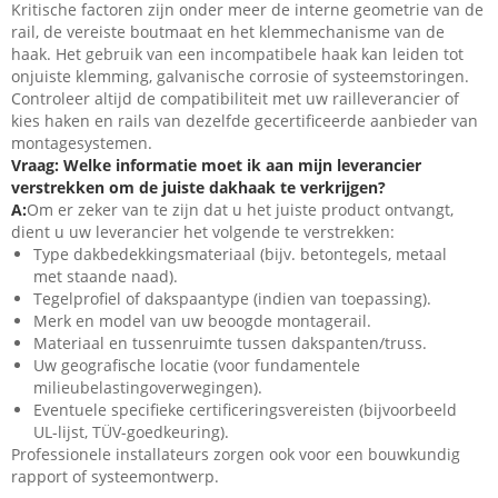
Kritische factoren zijn onder meer de interne geometrie van de
rail, de vereiste boutmaat en het klemmechanisme van de
haak. Het gebruik van een incompatibele haak kan leiden tot
onjuiste klemming, galvanische corrosie of systeemstoringen.
Controleer altijd de compatibiliteit met uw railleverancier of
kies haken en rails van dezelfde gecertificeerde aanbieder van
montagesystemen.
Vraag: Welke informatie moet ik aan mijn leverancier
verstrekken om de juiste dakhaak te verkrijgen?
A:
Om er zeker van te zijn dat u het juiste product ontvangt,
dient u uw leverancier het volgende te verstrekken:
Type dakbedekkingsmateriaal (bijv. betontegels, metaal
met staande naad).
Tegelprofiel of dakspaantype (indien van toepassing).
Merk en model van uw beoogde montagerail.
Materiaal en tussenruimte tussen dakspanten/truss.
Uw geografische locatie (voor fundamentele
milieubelastingoverwegingen).
Eventuele specifieke certificeringsvereisten (bijvoorbeeld
UL-lijst, TÜV-goedkeuring).
Professionele installateurs zorgen ook voor een bouwkundig
rapport of systeemontwerp.