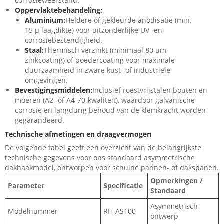
corrosieweerstand.
Oppervlaktebehandeling:
Aluminium:
Heldere of gekleurde anodisatie (min.
15 µ laagdikte) voor uitzonderlijke UV- en
corrosiebestendigheid.
Staal:
Thermisch verzinkt (minimaal 80 µm
zinkcoating) of poedercoating voor maximale
duurzaamheid in zware kust- of industriële
omgevingen.
Bevestigingsmiddelen:
Inclusief roestvrijstalen bouten en
moeren (A2- of A4-70-kwaliteit), waardoor galvanische
corrosie en langdurig behoud van de klemkracht worden
gegarandeerd.
Technische afmetingen en draagvermogen
De volgende tabel geeft een overzicht van de belangrijkste
technische gegevens voor ons standaard asymmetrische
dakhaakmodel, ontworpen voor schuine pannen- of dakspanen.
Opmerkingen /
Parameter
Specificatie
Standaard
Asymmetrisch
Modelnummer
RH-AS100
ontwerp