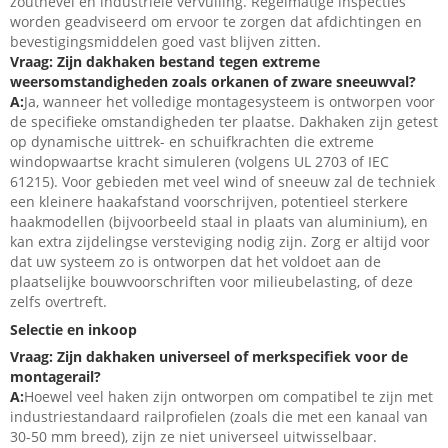
zoutnevel en industriële vervuiling. Regelmatige inspecties
worden geadviseerd om ervoor te zorgen dat afdichtingen en
bevestigingsmiddelen goed vast blijven zitten.
Vraag: Zijn dakhaken bestand tegen extreme
weersomstandigheden zoals orkanen of zware sneeuwval?
A:
Ja, wanneer het volledige montagesysteem is ontworpen voor
de specifieke omstandigheden ter plaatse. Dakhaken zijn getest
op dynamische uittrek- en schuifkrachten die extreme
windopwaartse kracht simuleren (volgens UL 2703 of IEC
61215). Voor gebieden met veel wind of sneeuw zal de techniek
een kleinere haakafstand voorschrijven, potentieel sterkere
haakmodellen (bijvoorbeeld staal in plaats van aluminium), en
kan extra zijdelingse versteviging nodig zijn. Zorg er altijd voor
dat uw systeem zo is ontworpen dat het voldoet aan de
plaatselijke bouwvoorschriften voor milieubelasting, of deze
zelfs overtreft.
Selectie en inkoop
Vraag: Zijn dakhaken universeel of merkspecifiek voor de
montagerail?
A:
Hoewel veel haken zijn ontworpen om compatibel te zijn met
industriestandaard railprofielen (zoals die met een kanaal van
30-50 mm breed), zijn ze niet universeel uitwisselbaar.