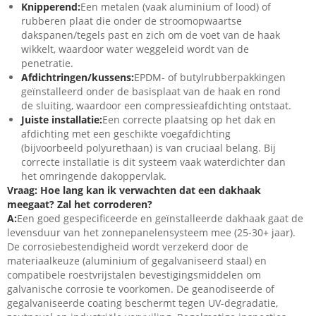
Knipperend:
Een metalen (vaak aluminium of lood) of
rubberen plaat die onder de stroomopwaartse
dakspanen/tegels past en zich om de voet van de haak
wikkelt, waardoor water weggeleid wordt van de
penetratie.
Afdichtringen/kussens:
EPDM- of butylrubberpakkingen
geïnstalleerd onder de basisplaat van de haak en rond
de sluiting, waardoor een compressieafdichting ontstaat.
Juiste installatie:
Een correcte plaatsing op het dak en
afdichting met een geschikte voegafdichting
(bijvoorbeeld polyurethaan) is van cruciaal belang. Bij
correcte installatie is dit systeem vaak waterdichter dan
het omringende dakoppervlak.
Vraag: Hoe lang kan ik verwachten dat een dakhaak
meegaat? Zal het corroderen?
A:
Een goed gespecificeerde en geïnstalleerde dakhaak gaat de
levensduur van het zonnepanelensysteem mee (25-30+ jaar).
De corrosiebestendigheid wordt verzekerd door de
materiaalkeuze (aluminium of gegalvaniseerd staal) en
compatibele roestvrijstalen bevestigingsmiddelen om
galvanische corrosie te voorkomen. De geanodiseerde of
gegalvaniseerde coating beschermt tegen UV-degradatie,