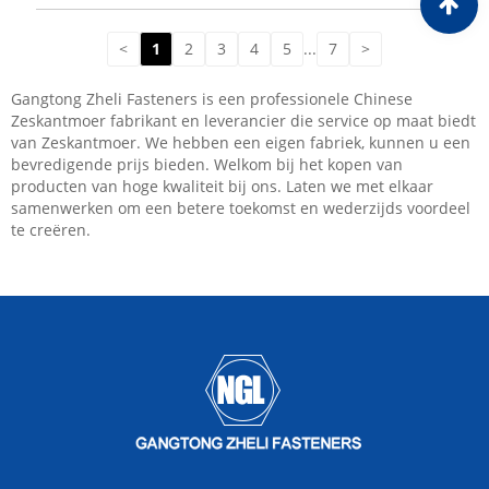
<
1
2
3
4
5
...
7
>
Gangtong Zheli Fasteners is een professionele Chinese
Zeskantmoer fabrikant en leverancier die service op maat biedt
van Zeskantmoer. We hebben een eigen fabriek, kunnen u een
bevredigende prijs bieden. Welkom bij het kopen van
producten van hoge kwaliteit bij ons. Laten we met elkaar
samenwerken om een ​​betere toekomst en wederzijds voordeel
te creëren.