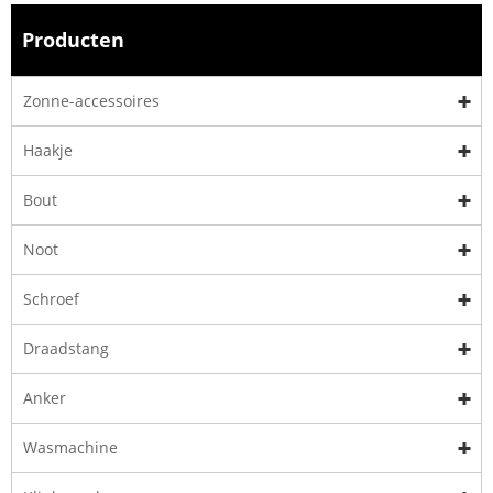
Producten
Zonne-accessoires
Haakje
Bout
Noot
Schroef
Draadstang
Anker
Wasmachine