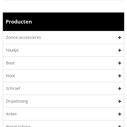
Producten
Zonne-accessoires
Haakje
Bout
Noot
Schroef
Draadstang
Anker
Wasmachine