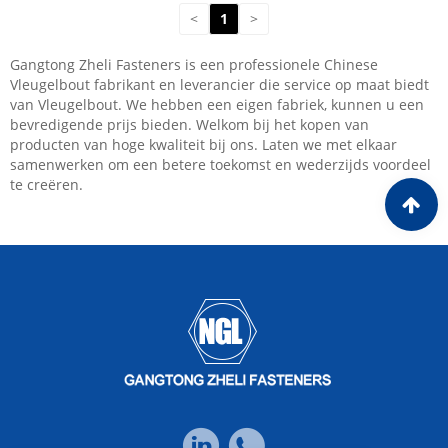
<
1
>
Gangtong Zheli Fasteners is een professionele Chinese
Vleugelbout fabrikant en leverancier die service op maat biedt
van Vleugelbout. We hebben een eigen fabriek, kunnen u een
bevredigende prijs bieden. Welkom bij het kopen van
producten van hoge kwaliteit bij ons. Laten we met elkaar
samenwerken om een ​​betere toekomst en wederzijds voordeel
te creëren.