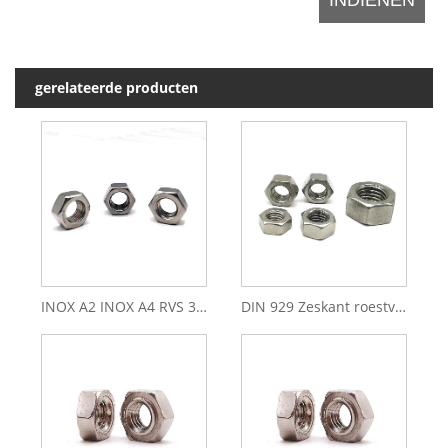
gerelateerde producten
INOX A2 INOX A4 RVS 304 316 M10 M12 M16 Soorten zeskantmoeren
DIN 929 Zeskant roestvrij staal 304 316 lasmoeren