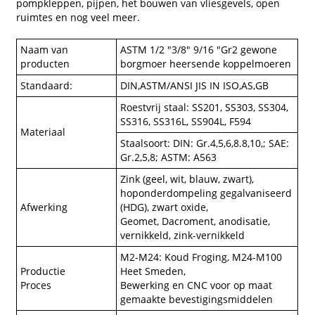
pompkleppen, pijpen, het bouwen van vliesgevels, open
ruimtes en nog veel meer.
Naam van
ASTM 1/2 "3/8" 9/16 "Gr2 gewone
producten
borgmoer heersende koppelmoeren
Standaard:
DIN,ASTM/ANSI JIS IN ISO,AS,GB
Roestvrij staal: SS201, SS303, SS304,
SS316, SS316L, SS904L, F594
Materiaal
Staalsoort: DIN: Gr.4,5,6,8.8,10,; SAE:
Gr.2,5,8; ASTM: A563
Zink (geel, wit, blauw, zwart),
hoponderdompeling gegalvaniseerd
Afwerking
(HDG), zwart oxide,
Geomet, Dacroment, anodisatie,
vernikkeld, zink-vernikkeld
M2-M24: Koud Froging, M24-M100
Productie
Heet Smeden,
Proces
Bewerking en CNC voor op maat
gemaakte bevestigingsmiddelen