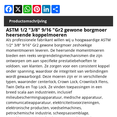
Facebook
X
WhatsApp
Pinterest
LinkedIn
Share
Productomschrijving
ASTM 1/2 "3/8" 9/16 "Gr2 gewone borgmoer
heersende koppelmoeren
Als professionele fabrikant willen wij u hoogwaardige ASTM
1/2" 3/8" 9/16" Gr2 gewone borgmoer zeshoekige
momentmoeren leveren. De heersende momentmoeren
bieden een reeks vergrendelingsmechanismen die zijn
ontworpen om aan specifieke prestatiebehoeften te
voldoen. van klanten. Ze zorgen voor een consistent koppel
onder spanning, waardoor de integriteit van verbindingen
wordt gewaarborgd. Deze moeren zijn er in verschillende
typen, waaronder centerlock, Crown Lock, Crownlock Flens,
Twin Delta en Top Lock. Ze vinden toepassingen in een
breed scala aan industrieën, inclusief
milieubeschermingsapparatuur, medische apparatuur,
communicatieapparatuur, elektriciteitsvoorzieningen,
elektronische producten, voedselmachines,
petrochemische industrie, scheepsassemblage,