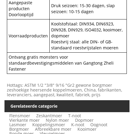
Aangepaste
Druk seizoen: 15-30 dagen, slap
producten
seizoen: 10-15 dagen
Doorlooptijd
Koolstofstaal: DIN934, DIN6923,
DIN928, DIN929, ISO4032, kooimoer,
Voorraadproducten
dopmoer
Roestvrij staal: alle DIN- of GB-
standaard roestvrijstalen moeren
Ontvang gratis monsters voor
standaardbevestigingsmiddelen van Gangtong Zheli
Fastener
Hottags: ASTM 1/2 "3/8" 9/16 "Gr2 gewone borgmoer
zeshoekige heersende koppelmoeren, China, fabrikanten,
leveranciers, aangepast, kwaliteit, fabriek, prijs
Gerelateerde categorie
Flensmoer
Zeskantmoer
T-noot
Vierkante moer
Nylon moer
Dopmoer
Lasmoer
Koppelingsmoer
K-noot
Oognoot
Borgmoer
Afbreekbare moer
Kooimoer
Ronde moer
Vleugelmoer